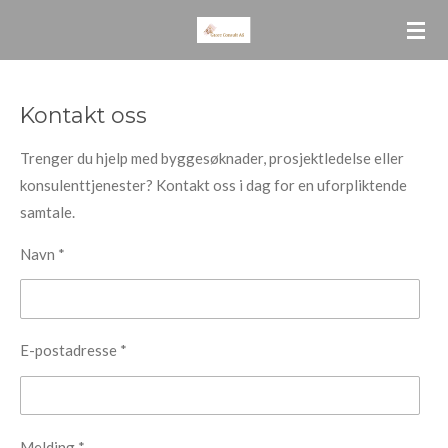
Gå
til
hovedinnhold
Kontakt oss
Trenger du hjelp med byggesøknader, prosjektledelse eller
konsulenttjenester? Kontakt oss i dag for en uforpliktende
samtale.
Navn *
E-postadresse *
Melding *